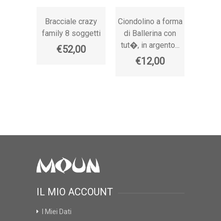
Bracciale crazy
Ciondolino a forma
Pende
family 8 soggetti
di Ballerina con
di qu
tut�, in argento...
doub
€52,00
ar
€12,00
€
IL MIO ACCOUNT
I Miei Dati