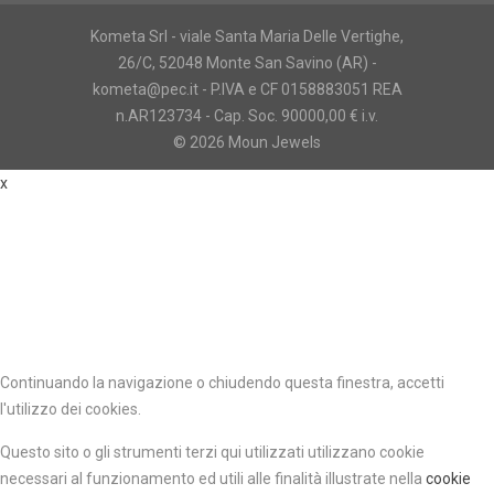
Kometa Srl - viale Santa Maria Delle Vertighe,
26/C, 52048 Monte San Savino (AR) -
kometa@pec.it - P.IVA e CF 0158883051 REA
n.AR123734 - Cap. Soc. 90000,00 € i.v.
© 2026 Moun Jewels
x
Continuando la navigazione o chiudendo questa finestra, accetti
l'utilizzo dei cookies.
Questo sito o gli strumenti terzi qui utilizzati utilizzano cookie
necessari al funzionamento ed utili alle finalità illustrate nella
cookie