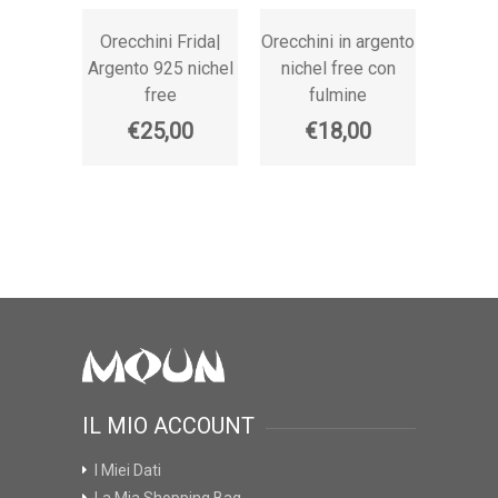
Orecchini Frida|
Orecchini in argento
Orec
Argento 925 nichel
nichel free con
dise
free
fulmine
conti
€25,00
€18,00
€
IL MIO ACCOUNT
I Miei Dati