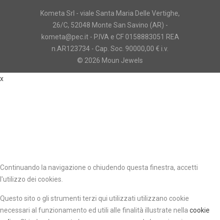
Kometa Srl - viale Santa Maria Delle Vertighe,
26/C, 52048 Monte San Savino (AR) -
kometa@pec.it - P.IVA e CF 0158883051 REA
n.AR123734 - Cap. Soc. 90000,00 € i.v.
© 2026 Moun Jewels
x
Continuando la navigazione o chiudendo questa finestra, accetti
l'utilizzo dei cookies.
Questo sito o gli strumenti terzi qui utilizzati utilizzano cookie
necessari al funzionamento ed utili alle finalità illustrate nella
cookie