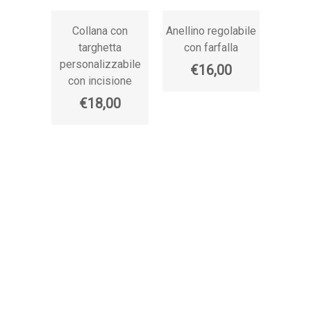
Collana con
Anellino regolabile
Collan
targhetta
con farfalla
da 
personalizzabile
l
€16,00
con incisione
person
€18,00
€