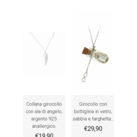
Collana girocollo
Girocollo con
Caten
con ala di angelo,
bottiglina in vetro,
40 + 5 
argento 925
sabbia e targhetta...
anallergico.
€29,90
€
€19,90