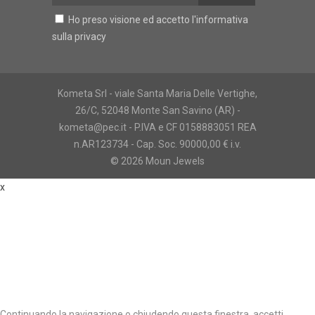
Ho preso visione ed accetto l'
informativa
sulla privacy
Kometa Srl - viale Santa Maria Delle Vertighe,
26/C, 52048 Monte San Savino (AR) -
kometa@pec.it - P.IVA e CF 0158883051 REA
n.AR123734 - Cap. Soc. 90000,00 € i.v.
© 2026 Moun Jewels
x
Continuando la navigazione o chiudendo questa finestra, accetti