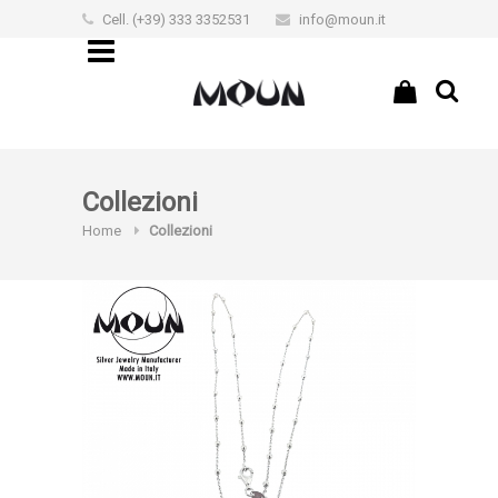
Cell. (+39) 333 3352531
info@moun.it
€0,00
Collezioni
Home
Collezioni