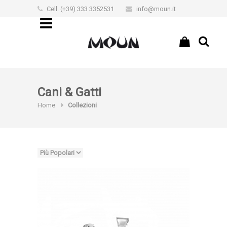
Cell. (+39) 333 3352531
info@moun.it
€0,00
Cani & Gatti
Home
Collezioni